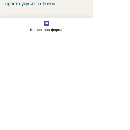
просто укусит за бочок. 
Контактная форма
"Символическая "синяя птица" села 
на деревянный домик. 
Благословение, изливающееся на 
тех, кто верен себе. Неожиданная 
поддержка. Счастье. Чистая удача".
гороскоп
астрологические прогнозы