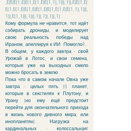
,E(E(E(1,E(E(1,E(1,E(E(1,1),1))),1)),E(E(1,E(
E(1,E(1,E(E(1,E(E(1,E(E(1,E(1,E(E(1,1),1))),
1)),E(1,1))),1))),1)),1)),1)),1)
Кому формула не нравится, тот идёт 
собирать дрониды, и моделирует 
свою реальность победы над 
Ираном, апеллируя к ИИ. Помогло?..
В общем, у каждого завтра - свой 
Урожай в Лотос, и свои семена, 
которые уже на выходных смело 
можно бросать в землю. 
Пока что в самом начале Овна уже 
завтра - целых пять (!) планет, 
которые в секстилях к Плутону, и 
Урану (но ему ещё предстоит 
перейти для окончательного прихода 
в жизнь нового дивного мира, или 
инопланетян). Нагрузка на 
кардинальных - колоссальная! 