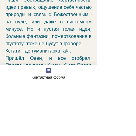
идеи правых, ощущение себя частью 
природы и связь с Божественным - 
на нуле, или даже в системном 
минусе. Но и пустая голая идея, 
больные фантазии, пожертвования в 
"пустоту" тоже не будут в фаворе. 
Кстати, где гуманитарка, а?..
Пришёл Овен, и всё отобрал. 
Просто - по праву Силы. Сила Права 
умрёт в эти дни. В той форме, к 
Контактная форма
которой мы привыкли. Рождается 
новая, другая. 
Эра Водолея, когда и ангелов 
объявили инопланетянами. И кто 
же? Попы!