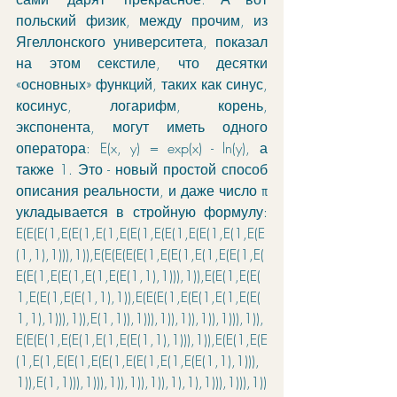
польский физик, между прочим, из 
Ягеллонского университета, показал 
на этом секстиле, что 
десятки 
«основных» функций, таких как синус, 
косинус, логарифм, корень, 
экспонента, могут иметь одного 
оператора: E(x, y) = exp(x) - ln(y), а 
также 1. Это - новый простой способ 
описания реальности, и даже число π 
укладывается в стройную формулу: 
E(E(E(1,E(E(1,E(1,E(E(1,E(E(1,E(E(1,E(1,E(E
(1,1),1))),1)),E(E(E(E(E(1,E(E(1,E(1,E(E(1,E(
E(E(1,E(E(1,E(1,E(E(1,1),1))),1)),E(E(1,E(E(
1,E(E(1,E(E(1,1),1)),E(E(E(1,E(E(1,E(1,E(E(
1,1),1))),1)),E(1,1)),1))),1)),1)),1)),1))),1)),
E(E(E(1,E(E(1,E(1,E(E(1,1),1))),1)),E(E(1,E(E
(1,E(1,E(E(1,E(E(1,E(E(1,E(1,E(E(1,1),1))),
1)),E(1,1))),1))),1)),1)),1)),1),1),1))),1))),1))