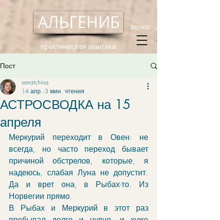
АЛЬГЕНИБ
МЕНЮ:
практическая мантика
Пост
senatchina
14 апр.
3 мин. чтения
АСТРОСВОДКА на 15
апреля
Меркурий переходит в Овен: не 
всегда, но часто переход бывает 
причиной обстрелов, которые, я 
надеюсь, слабая Луна не допустит. 
Да и врет она, в Рыбах-то. Из 
Норвегии прямо. 
В Рыбах и Меркурий в этот раз 
пребывал долго и нудно, и хуже 