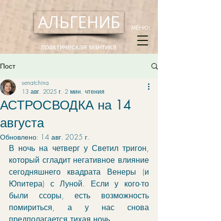
АЛЬГЕНИБ
МЕНЮ:
практическая мантика
Пост
senatchina
13 авг. 2025 г.
2 мин. чтения
АСТРОСВОДКА на 14
августа
Обновлено:
14 авг. 2025 г.
В ночь на четверг у Светил тригон, 
который сгладит негативное влияние 
сегодняшнего квадрата Венеры (и 
Юпитера) с Луной. Если у кого-то 
были ссоры, есть возможность 
помириться, а у нас снова 
предполагается тихая ночь. 