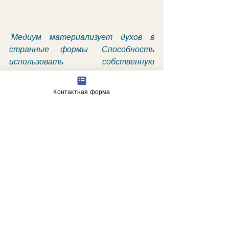
"Медиум материализует духов в 
странные формы. Способность 
использовать собственную 
витальную энергию для 
материализации идеалов и желаний 
Контактная форма
индивидуального сознания".
астрологические прогнозы
гороскоп
Недавние посты
Смотреть все