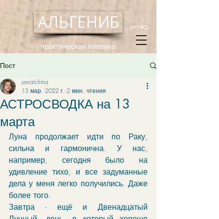
АЛЬГЕНИБ
МЕНЮ:
практическая мантика
Пост
senatchina
13 мар. 2022 г.
2 мин. чтения
АСТРОСВОДКА на 13
марта
Луна продолжает идти по Раку, 
сильна и гармонична. У нас, 
например, сегодня было на 
удивление тихо, и все задуманные 
дела у меня легко получились. Даже 
более того.
Завтра - ещё и Двенадцатый 
Лунный, день, в который хорошо 