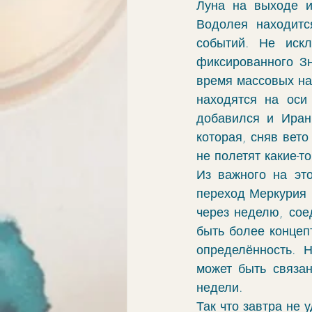
Луна на выходе и
элементы
связи
обу
Водолея находитс
событий. Не искл
фиксированного Зн
ингрессии в знак
апокри
время массовых нал
находятся на оси
добавился и Иран 
хорар
проработка
vo
которая, сняв вето
не полетят какие-то
Из важного на это
переход Меркурия 
через неделю, сое
быть более концеп
определённость. Н
может быть связан
недели. 
Так что завтра не