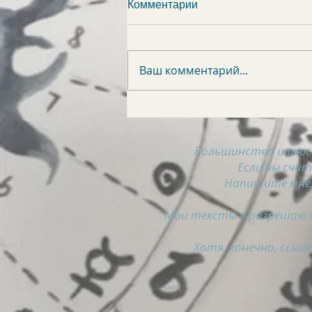
Комментарии
Ваш комментарий...
АСТРОСВОДКА на 8
августа
Большинство иллюс
Если вы счи
Напишите мне,
Мои тексты я разрешаю и
Хотя, конечно, ссылк