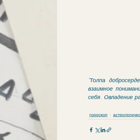
"Толпа добросерд
взаимное понимани
себя. Овладение ра
гороскоп
астрологиче