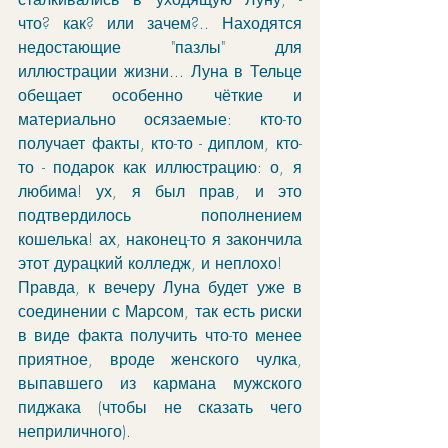
что? как? или зачем?.. Находятся 
недостающие "пазлы" для 
иллюстрации жизни... Луна в Тельце 
обещает особенно чёткие и 
материально осязаемые: кто-то 
получает факты, кто-то - диплом, кто-
то - подарок как иллюстрацию: о, я 
любима! ух, я был прав, и это 
подтвердилось пополнением 
кошелька! ах, наконец-то я закончила 
этот дурацкий колледж, и неплохо!
Правда, к вечеру Луна будет уже в 
соединении с Марсом, так есть риски 
в виде факта получить что-то менее 
приятное, вроде женского чулка, 
выпавшего из кармана мужского 
пиджака (чтобы не сказать чего 
неприличного). 