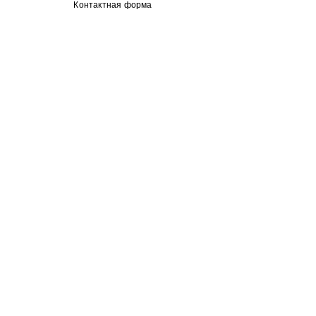
Контактная форма
гороскоп
астрологические прогнозы
Недавние посты
Смотреть все