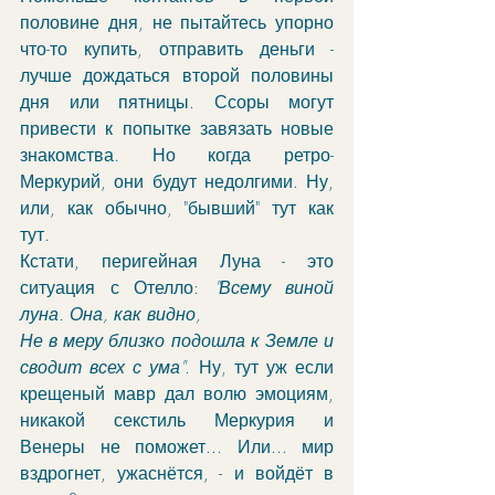
половине дня, не пытайтесь упорно 
что-то купить, отправить деньги - 
лучше дождаться второй половины 
дня или пятницы. Ссоры могут 
привести к попытке завязать новые 
знакомства. Но когда ретро-
Меркурий, они будут недолгими. Ну, 
или, как обычно, "бывший" тут как 
тут.
Кстати, перигейная Луна - это 
ситуация с Отелло: 
"Всему виной 
луна. Она, как видно,
Не в меру близко подошла к Земле и 
сводит всех с ума"
. Ну, тут уж если 
крещеный мавр дал волю эмоциям, 
никакой секстиль Меркурия и 
Венеры не поможет... Или... мир 
вздрогнет, ужаснётся, - и войдёт в 