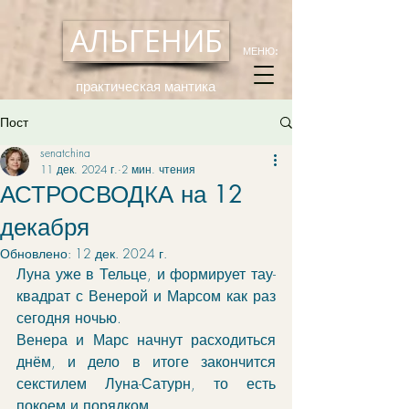
АЛЬГЕНИБ
МЕНЮ:
практическая мантика
Пост
senatchina
11 дек. 2024 г.
2 мин. чтения
АСТРОСВОДКА на 12
декабря
Обновлено:
12 дек. 2024 г.
Луна уже в Тельце, и формирует тау-
квадрат с Венерой и Марсом как раз 
сегодня ночью. 
Венера и Марс начнут расходиться 
днём, и дело в итоге закончится 
секстилем Луна-Сатурн, то есть 
покоем и порядком. 