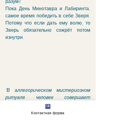
разум?
Пока День Минотавра и Лабиринта, 
самое время победить в себе Зверя. 
Потому что если дать ему волю, то 
Зверь обязательно сожрёт потом 
изнутри. 
"В аллегорическом мистериозном 
ритуале человек совершает 
богослужение. Вовлеченность 
индивидуума в издревле 
Контактная форма
установленные паттерны 
деятельности, направленной на 
высвобождение коллективных сил. 