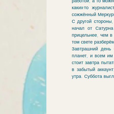
работой, а то можно
каких-то журналис
сожжённый Меркури
С другой стороны,
начал от Сатурна
прицельнее, чем в 
том свете разберём
Завтрашний день 
планет, и всем им
стоит завтра пытат
в забытый аккаунт
утра. Суббота выгл