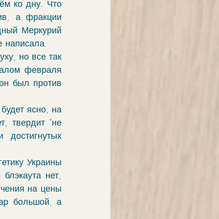
м ко дну. Что 
ив, а фракции 
дный Меркурий 
е написала. 
ху, но все так 
чалом февраля 
он был против 
удет ясно, на 
, твердит "не 
 достигнутых 
етику Украины 
блэкаута нет, 
чения на цены 
ар большой, а 