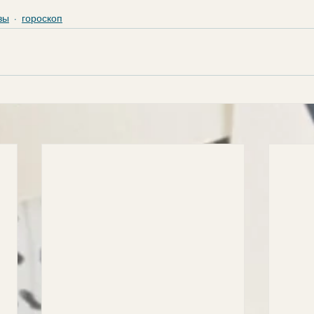
зы
гороскоп