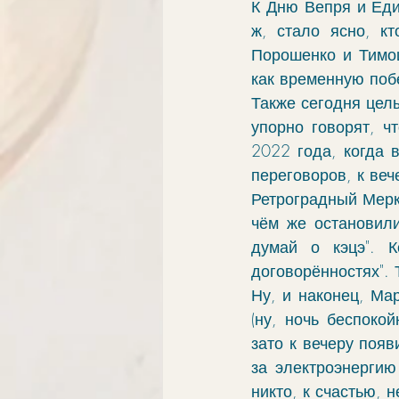
К Дню Вепря и Еди
элементы
связи
обу
ж, стало ясно, кт
Порошенко и Тимош
как временную побе
ингрессии в знак
апокри
Также сегодня целы
упорно говорят, ч
2022 года, когда 
хорар
проработка
vo
переговоров, к веч
Ретроградный Мерку
чём же остановили
думай о кэцэ". К
договорённостях". 
Ну, и наконец, Ма
(ну, ночь беспоко
зато к вечеру поя
за электроэнергию
никто, к счастью, н