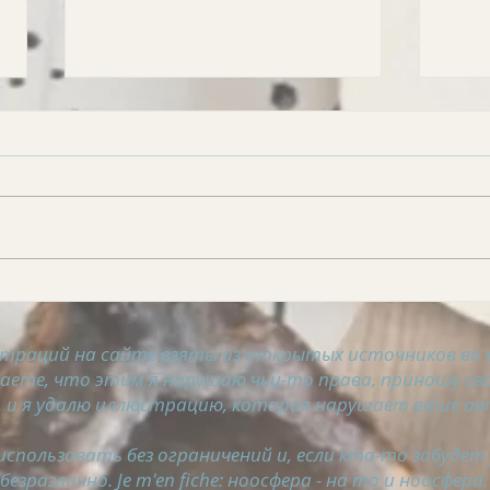
АСТРОСВОДКА на 6
АСТ
августа
авгу
траций на сайте взяты из открытых источников во 
таете, что этим я нарушаю чьи-то права, приношу сво
 и я удалю иллюстрацию, которая нарушает ваше ав
спользовать без ограничений и, если кто-то забудет
безразлично. Je m'en fiche: ноосфера - на то и ноосфера.