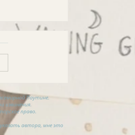
РОСВОДКА на 5
ста
всемирной Паутине.
и извинения.
торское право.
 указать автора, мне это