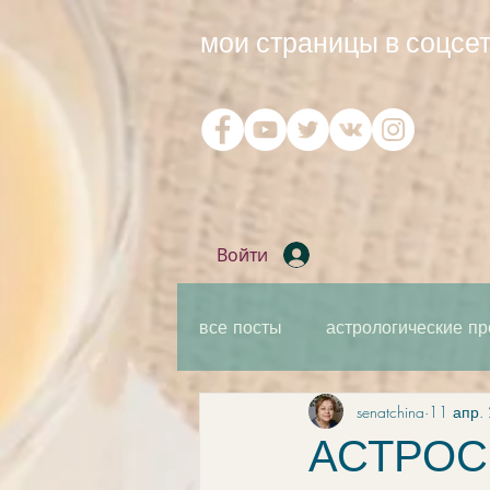
мои страницы в соцсет
Войти
все посты
астрологические пр
senatchina
11 апр. 
практическая мантика
ка
АСТРОСВ