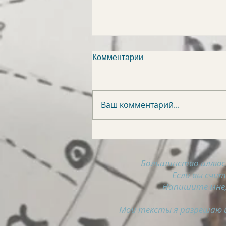
Комментарии
Ваш комментарий...
АСТРОСВОДКА на 8
августа
Большинство иллюс
Если вы счи
Напишите мне,
Мои тексты я разрешаю и