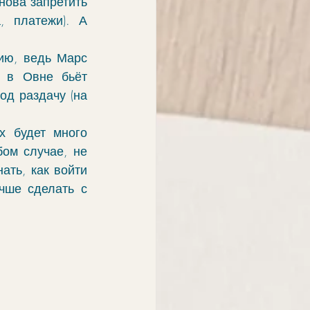
нова запретить 
, платежи). А 
ию, ведь Марс 
 в Овне бьёт 
д раздачу (на 
 будет много 
ом случае, не 
ть, как войти 
чше сделать с 