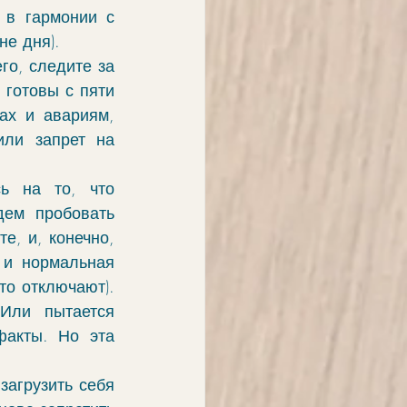
 в гармонии с 
не дня).
о, следите за 
готовы с пяти 
х и авариям, 
ли запрет на 
ь на то, что 
ем пробовать 
, и, конечно, 
 и нормальная 
о отключают). 
Или пытается 
акты. Но эта 
агрузить себя 