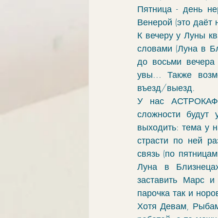
Пятница - день не
Венерой (это даёт 
К вечеру у Луны кв
словами (Луна в Бл
до восьми вечера 
увы... Также воз
въезд/выезд. 
У нас АСТРОКАФ
сложности будут 
выходить: тема у н
страсти по ней ра
связь (по пятницам
Луна в Близнеца
заставить Марс и 
парочка так и норо
Хотя Девам, Рыбам