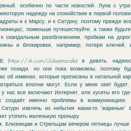
рвный, особенно по части новостей: Луна с утра
некоторую надежду на спокойствие в первой полови
адраты и к Марсу, и к Сатурну, поэтому прежде всег
изнецах), поменьше путешествуйте, а также будьте 
к скандальным разоблачениям, пробкам на дорога
можны и блокировки, например, потеря ключей, и
Е (
https://vk.com/clubastrocafe
) в девять, надеюс
уже позади, но они пока возможны, поэтому буд
ас об изменах, которые прописаны в натальной карте
згореться вполне могут. Если у меня свет будет,
 у нас все включают Интернет, или хуситы его где-т
х создаёт именно проблемы в коммуникациях. 
Сатурн извлечь из небытия какие-то "жареные" ф
вит утопить маленькую проныру.  
, Близнецам и Стрельцам вечером пятницы лучше з