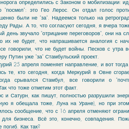
норога определились с Законом о мобилизации: идё
чение
гороскоп
элекции
зодиак
о "посмел": это Гео Лерос. Он отдал голос прот
енко были не "за". Надеемся только на ретрогра
ду Рады. А то, что согласуют сегодня, я вчера тож
фы
моделирование
ректификация
й день звучало "отрицание переговоров", они на слу
то их не будет, что напрашивается аналогия с на
все говорили, что не будет войны. Песков с утра в
cabulary
руны
еру Путин уже "за" Стамбульский проект. 
рий 25 апреля поменяет направление, и вот тогда б
сь те, кто сегодня, когда Меркурий в Овне сгорает
огда срывался Стамбул, все говорили о "почти
Так что тоже отметим этот факт. 
рс и Сатурн, как пишут, полностью разрушили энерг
йную я обещала тоже, Луна на Уране), но при этом 
вилось сообщение, что с 16 апреля отменяют ограни
 для бизнеса. Всё это, конечно, совпадения. Пож
е погиб. Как так? 