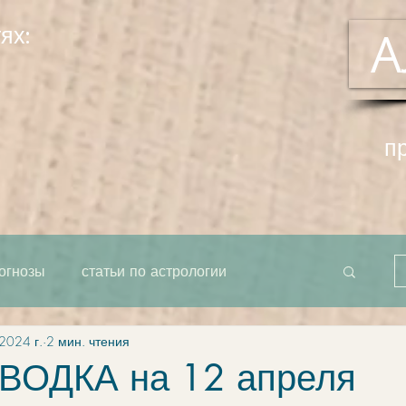
ях:
А
п
огнозы
статьи по астрологии
2024 г.
2 мин. чтения
рта как единое целое
система
ОДКА на 12 апреля