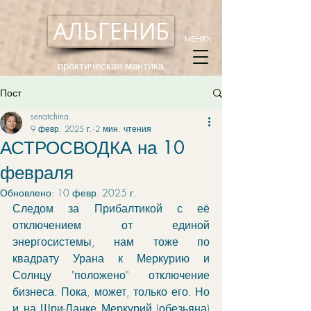
АЛЬГЕНИБ
МЕНЮ:
практическая мантика
Пост
senatchina
9 февр. 2025 г.
2 мин. чтения
АСТРОСВОДКА на 10
февраля
Обновлено:
10 февр. 2025 г.
Следом за Прибалтикой с её 
отключением от единой 
энергосистемы, нам тоже по 
квадрату Урана к Меркурию и 
Солнцу "положено" отключение 
бизнеса. Пока, может, только его. Но 
и на Шри-Ланке Меркурий (обезьяна) 