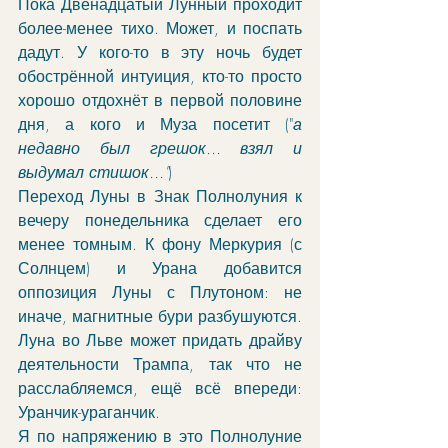
Пока Двенадцатый Лунный проходит 
более-менее тихо. Может, и поспать 
дадут. У кого-то в эту ночь будет 
обострённой интуиция, кто-то просто 
хорошо отдохнёт в первой половине 
дня, а кого и Муза посетит ("
а 
недавно был грешок... взял и 
выдумал стишок..."
)
Переход Луны в Знак Полнолуния к 
вечеру понедельника сделает его 
менее томным. К фону Меркурия (с 
Солнцем) и Урана добавится 
оппозиция Луны с Плутоном: не 
иначе, магнитные бури разбушуются. 
Луна во Льве может придать драйву 
деятельности Трампа, так что не 
расслабляемся, ещё всё впереди: 
Уранчик-ураганчик.
Я по напряжению в это Полнолуние 