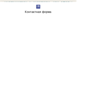
инстинктах и чувствах, как опоры 
для наиболее подлинных чувств 
Контактная форма
человека".
гороскоп
астрологические прогнозы
Недавние посты
Смотреть все