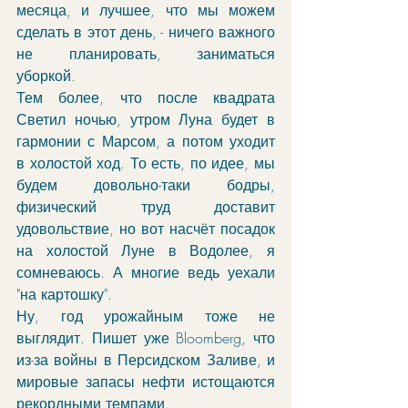
месяца, и лучшее, что мы можем 
сделать в этот день, - ничего важного 
не планировать, заниматься 
уборкой.
Тем более, что после квадрата 
Светил ночью, утром Луна будет в 
гармонии с Марсом, а потом уходит 
в холостой ход. То есть, по идее, мы 
будем довольно-таки бодры, 
физический труд доставит 
удовольствие, но вот насчёт посадок 
на холостой Луне в Водолее, я 
сомневаюсь. А многие ведь уехали 
"на картошку". 
Ну, год урожайным тоже не 
выглядит. Пишет уже 
Bloomberg
, что 
из-за войны в Персидском Заливе, и 
мировые запасы нефти истощаются 
рекордными темпами. 