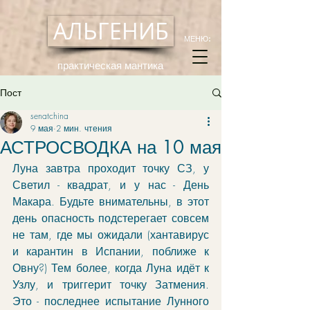
АЛЬГЕНИБ
МЕНЮ:
практическая мантика
Пост
senatchina
9 мая
2 мин. чтения
АСТРОСВОДКА на 10 мая
Луна завтра проходит точку СЗ, у 
Светил - квадрат, и у нас - День 
Макара. Будьте внимательны, в этот 
день опасность подстерегает совсем 
не там, где мы ожидали (хантавирус 
и карантин в Испании, поближе к 
Овну?) Тем более, когда Луна идёт к 
Узлу, и триггерит точку Затмения. 
Это - последнее испытание Лунного 