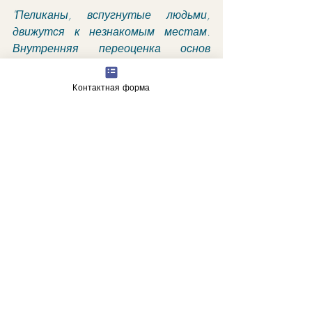
"Пеликаны, вспугнутые людьми, 
движутся к незнакомым местам. 
Внутренняя переоценка основ 
жизни. Потребность в людях, 
озабоченных будущим и 
Контактная форма
стремящихся найти новые способы 
жизни в более здоровой среде".
гороскоп
астрологические прогнозы
Недавние посты
Смотреть все