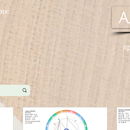
ях:
А
п