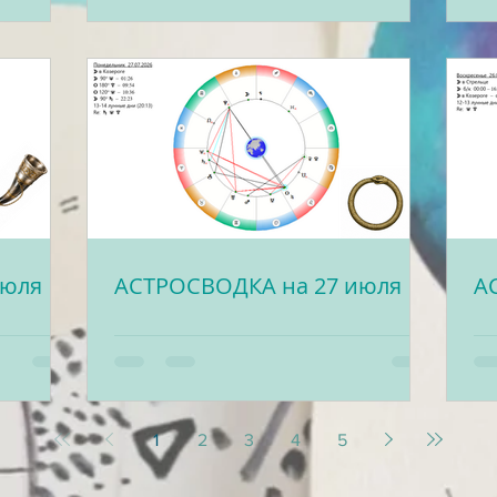
июля
АСТРОСВОДКА на 27 июля
А
1
2
3
4
5